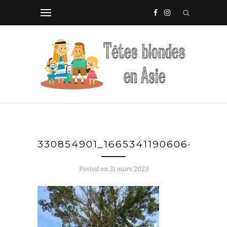
330854901_166534119060643_10
Posted on
31 mars 2023