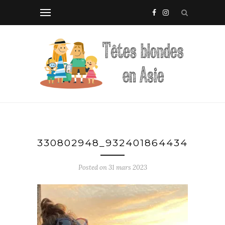
330802948_932401864434897_7
Posted on
31 mars 2023