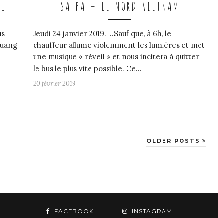
OI
SA PA – LE NORD VIETNAM
us
Jeudi 24 janvier 2019. …Sauf que, à 6h, le
Luang
chauffeur allume violemment les lumières et met
une musique « réveil » et nous incitera à quitter
le bus le plus vite possible. Ce…
20 février 2019
OLDER POSTS
FACEBOOK
INSTAGRAM