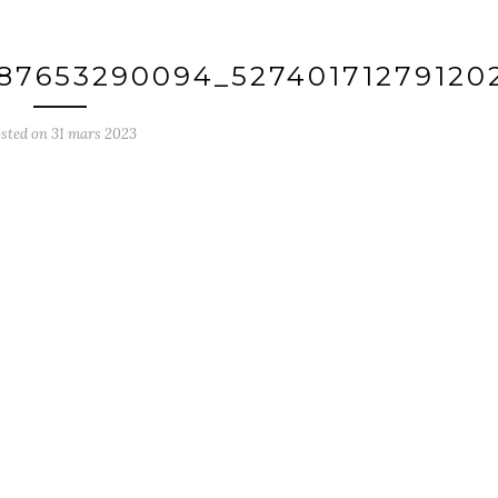
87653290094_52740171279120
sted on
31 mars 2023