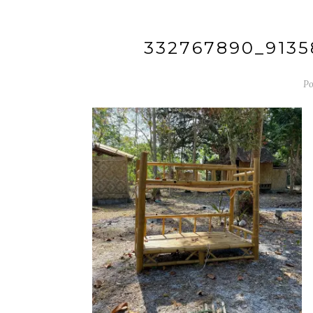
332767890_9135
Po