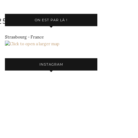
25594_N
ON EST PAR LÀ !
Strasbourg - France
INSTAGRAM