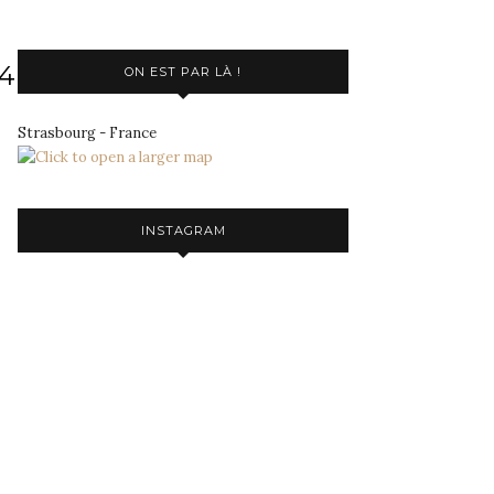
34447_N
ON EST PAR LÀ !
Strasbourg - France
INSTAGRAM