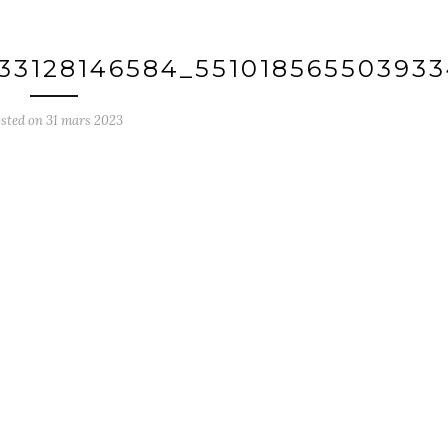
33128146584_55101856550393
sted on
31 mars 2023