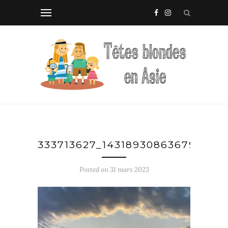
333713627_143189308636794_50
Posted on
31 mars 2023