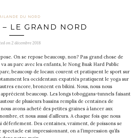
AILANDE DU NORD
I – LE GRAND NORD
ted on
2 décembre 2018
 repose. On se repose beaucoup, non?
Pas grand chose de
 va au parc avec les enfants, le Nong Buak Hard Public
e parc, beaucoup de locaux courent et pratiquent le sport sur
otamment les occidentaux expatriés pratiquent le yoga sur
autres encore, bronzent en bikini. Nous, nous nous
s apprécient beaucoup. Les longs toboggans-tunnels faisant
e autour de plusieurs bassins remplis de centaines de
 nous avons acheté des petites graines à lancer aux
ombre, et nous aussi d’ailleurs. A chaque fois que nous
ai déferlement. Des centaines, vraiment, de poissons se
spectacle est impressionnant, on a l’impression qu’ils