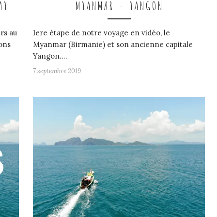
AY
MYANMAR – YANGON
rs au
1ere étape de notre voyage en vidéo, le
ons
Myanmar (Birmanie) et son ancienne capitale
Yangon.…
7 septembre 2019